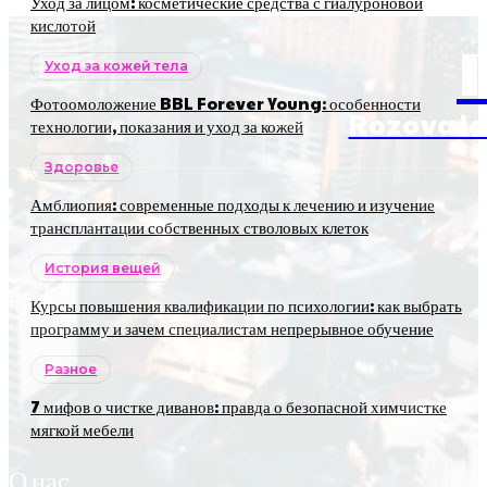
Уход за лицом: косметические средства с гиалуроновой
кислотой
Уход за кожей тела
Фотоомоложение BBL Forever Young: особенности
RozovaJa
технологии, показания и уход за кожей
Здоровье
Амблиопия: современные подходы к лечению и изучение
трансплантации собственных стволовых клеток
История вещей
Курсы повышения квалификации по психологии: как выбрать
программу и зачем специалистам непрерывное обучение
Разное
7 мифов о чистке диванов: правда о безопасной химчистке
мягкой мебели
О нас