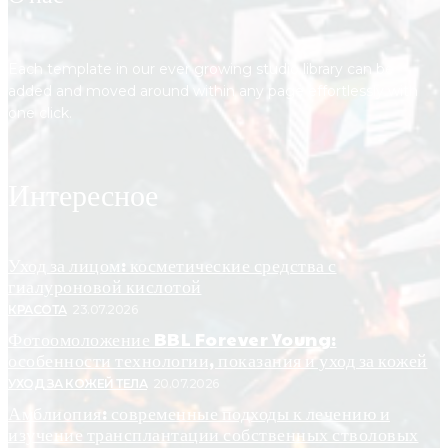
Each template in our ever growing studio library can be
added and moved around within any page effortlessly with
one click.
Интересное
Уход за лицом: косметические средства с
гиалуроновой кислотой
КРАСОТА
23.07.2026
Фотоомоложение BBL Forever Young:
особенности технологии, показания и уход за кожей
УХОД ЗА КОЖЕЙ ТЕЛА
20.07.2026
Амблиопия: современные подходы к лечению и
изучение трансплантации собственных стволовых