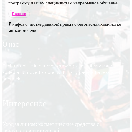
программу и зачем специалистам непрерывное обучение
Разное
7 мифов о чистке диванов: правда о безопасной химчистке
мягкой мебели
О нас
Each template in our ever growing studio library can be
added and moved around within any page effortlessly with
one click.
Интересное
Уход за лицом: косметические средства с
гиалуроновой кислотой