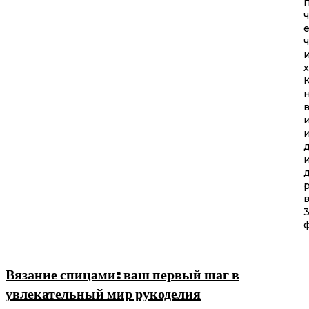
ч
х
ф
Вязание спицами: ваш первый шаг в
увлекательный мир рукоделия