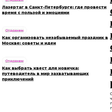
Лазертаг в Санкт-Петербурге: где провести
время с пользой и эмоциями
Отдохнем
Как организовать незабываемый праздник в
Москве: советы и идеи
Отдохнем
Как выбрать квест для новичка:
путеводитель в мир захватывающих
приключений
ч