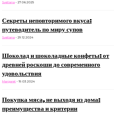
Svetlana
-
27.06.2025
Секреты неповторимого вкуса:
путеводитель по миру супов
Svetlana
-
29.12.2024
Шоколад и шоколадные конфеты: от
древней роскоши до современного
удовольствия
Margaret
-
19.03.2024
Покупка мяса, не выходя из дома:
преимущества и критерии