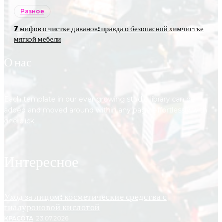
Разное
7 мифов о чистке диванов: правда о безопасной химчистке
мягкой мебели
О нас
Each template in our ever growing studio library can be
added and moved around within any page effortlessly with
one click.
Интересное
Уход за лицом: косметические средства с
гиалуроновой кислотой
КРАСОТА
23.07.2026