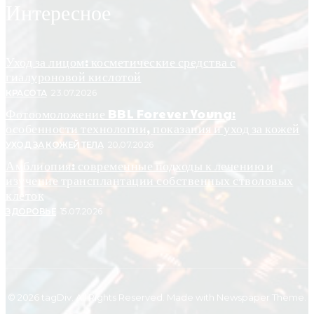
Интересное
Уход за лицом: косметические средства с
гиалуроновой кислотой
КРАСОТА
23.07.2026
Фотоомоложение BBL Forever Young:
особенности технологии, показания и уход за кожей
УХОД ЗА КОЖЕЙ ТЕЛА
20.07.2026
Амблиопия: современные подходы к лечению и
изучение трансплантации собственных стволовых
клеток
ЗДОРОВЬЕ
15.07.2026
© 2026 tagDiv. All Rights Reserved. Made with Newspaper Theme.