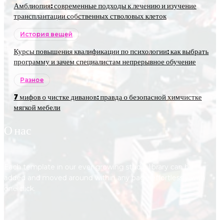
Амблиопия: современные подходы к лечению и изучение
трансплантации собственных стволовых клеток
История вещей
Курсы повышения квалификации по психологии: как выбрать
программу и зачем специалистам непрерывное обучение
Разное
7 мифов о чистке диванов: правда о безопасной химчистке
мягкой мебели
О нас
Each template in our ever growing studio library can be
added and moved around within any page effortlessly with
one click.