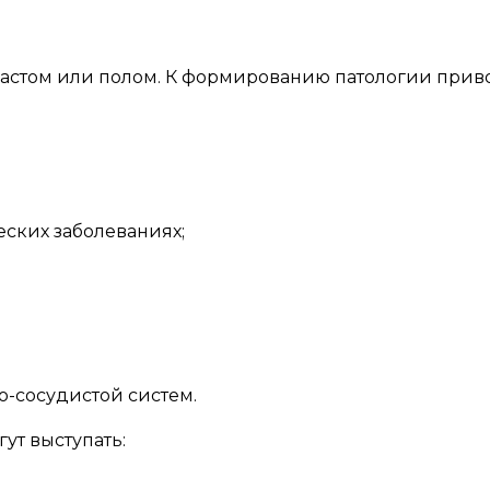
зрастом или полом. К формированию патологии п
ских заболеваниях;
;
о-сосудистой систем.
ут выступать: