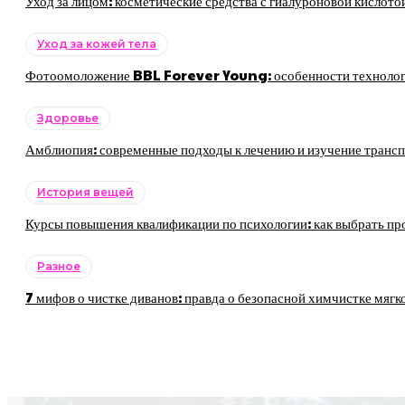
Уход за лицом: косметические средства с гиалуроновой кислото
Уход за кожей тела
Фотоомоложение BBL Forever Young: особенности технологии
Здоровье
Амблиопия: современные подходы к лечению и изучение трансп
История вещей
Курсы повышения квалификации по психологии: как выбрать пр
Разное
7 мифов о чистке диванов: правда о безопасной химчистке мягк