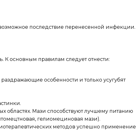
 а возможное последствие перенесенной инфекции.
. К основным правилам следует отнести:
 раздражающие особенности и только усугубят
стинки.
х областях. Мази способствуют лучшему питанию
нтомецтновая, гелиомециновая мази).
изиотерапевтических методов успешно применение