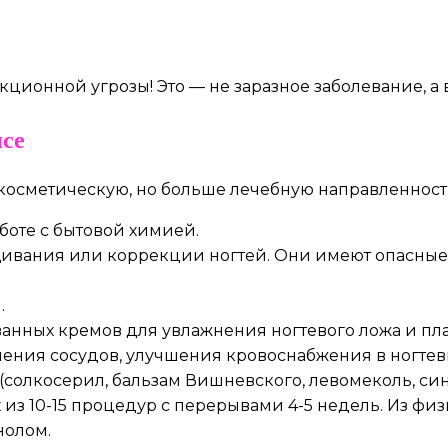
екционной угрозы! Это — не заразное заболевание,
исе
 косметическую, но больше лечебную направленность
боте с бытовой химией.
щивания или коррекции ногтей. Они имеют опасные
.
нных кремов для увлажнения ногтевого ложа и пла
ния сосудов, улучшения кровоснабжения в ногтевы
(солкосерил, бальзам Вишневского, левомеколь, си
из 10-15 процедур с перерывами 4-5 недель. Из ф
нолом.