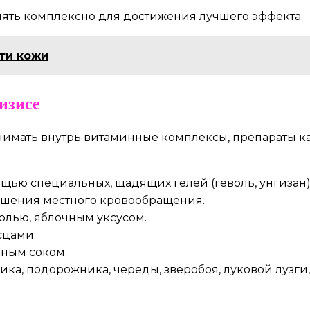
ть комплексно для достижения лучшего эффекта.
ти кожи
изисе
имать внутрь витаминные комплексы, препараты ка
щью специальных, щадящих гелей (геволь, унгизан)
учшения местного кровообращения.
олью, яблочным уксусом.
сцами.
нным соком.
ка, подорожника, череды, зверобоя, луковой лузги,