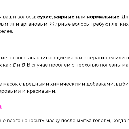
ся ваши волосы:
сухие
,
жирные
или
нормальные
. Д
ым или аргановым. Жирные волосы требуют легких 
желез.
ие на восстанавливающие маски с кератином или 
х как
E
и
B
. В случае проблем с перхотью полезны м
айте масок с вредными химическими добавками, выб
оровыми и красивыми.
а
чше всего наносить маску после мытья головы, когд