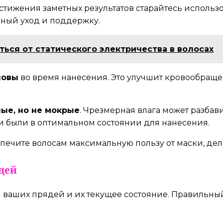
остижения заметных результатов старайтесь использ
нный уход и поддержку.
ься от статического электричества в волосах
ловы
во время нанесения. Это улучшит кровообращен
ые, но не мокрые
. Чрезмерная влага может разбави
ни были в оптимальном состоянии для нанесения.
спечите волосам максимальную пользу от маски, де
дей
 ваших прядей и их текущее состояние. Правильный