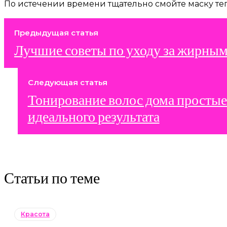
По истечении времени тщательно смойте маску тепл
Предыдущая статья
Лучшие советы по уходу за жирны
Следующая статья
Тонирование волос дома простые
идеального результата
Статьи по теме
Красота