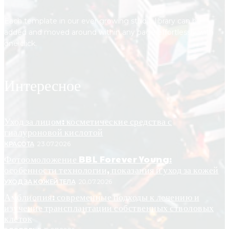
Each template in our ever growing studio library can be
added and moved around within any page effortlessly with
one click.
Интересное
Уход за лицом: косметические средства с
гиалуроновой кислотой
КРАСОТА
23.07.2026
Фотоомоложение BBL Forever Young:
особенности технологии, показания и уход за кожей
УХОД ЗА КОЖЕЙ ТЕЛА
20.07.2026
Амблиопия: современные подходы к лечению и
изучение трансплантации собственных стволовых
клеток