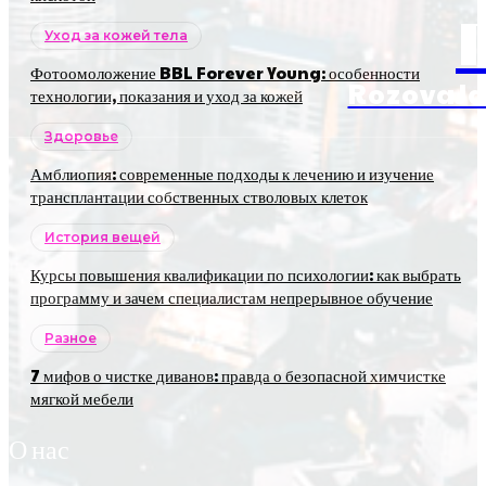
Уход за кожей тела
Фотоомоложение BBL Forever Young: особенности
RozovaJa
технологии, показания и уход за кожей
Здоровье
Амблиопия: современные подходы к лечению и изучение
трансплантации собственных стволовых клеток
История вещей
Курсы повышения квалификации по психологии: как выбрать
программу и зачем специалистам непрерывное обучение
Разное
7 мифов о чистке диванов: правда о безопасной химчистке
мягкой мебели
О нас