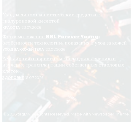
Уход за лицом: косметические средства с
гиалуроновой кислотой
КРАСОТА
23.07.2026
Фотоомоложение BBL Forever Young:
особенности технологии, показания и уход за кожей
УХОД ЗА КОЖЕЙ ТЕЛА
20.07.2026
Амблиопия: современные подходы к лечению и
изучение трансплантации собственных стволовых
клеток
ЗДОРОВЬЕ
15.07.2026
© 2026 tagDiv. All Rights Reserved. Made with Newspaper Theme.