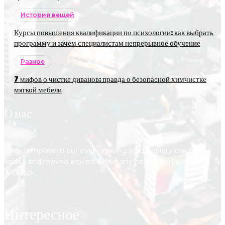
История вещей
Курсы повышения квалификации по психологии: как выбрать
программу и зачем специалистам непрерывное обучение
Разное
7 мифов о чистке диванов: правда о безопасной химчистке
мягкой мебели
О нас
Each template in our ever growing studio library can be
added and moved around within any page effortlessly with
one click.
Интересное