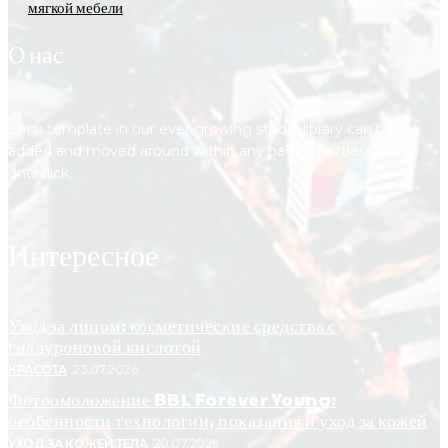
мягкой мебели
О нас
Each template in our ever growing studio library can be
added and moved around within any page effortlessly with
one click.
Интересное
Уход за лицом: косметические средства с
гиалуроновой кислотой
КРАСОТА
23.07.2026
Фотоомоложение BBL Forever Young:
особенности технологии, показания и уход за кожей
УХОД ЗА КОЖЕЙ ТЕЛА
20.07.2026