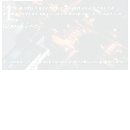
Амблиопия: современные подходы к лечению и
изучение трансплантации собственных стволовых
клеток
ЗДОРОВЬЕ
15.07.2026
© 2026 tagDiv. All Rights Reserved. Made with Newspaper Theme.