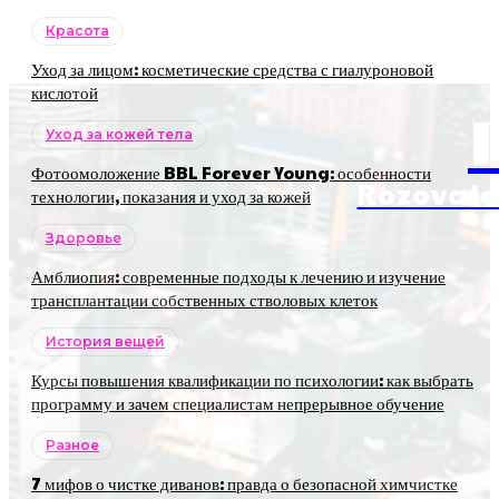
Красота
Уход за лицом: косметические средства с гиалуроновой
кислотой
Уход за кожей тела
Фотоомоложение BBL Forever Young: особенности
RozovaJa
технологии, показания и уход за кожей
Здоровье
Амблиопия: современные подходы к лечению и изучение
трансплантации собственных стволовых клеток
История вещей
Курсы повышения квалификации по психологии: как выбрать
программу и зачем специалистам непрерывное обучение
Разное
7 мифов о чистке диванов: правда о безопасной химчистке