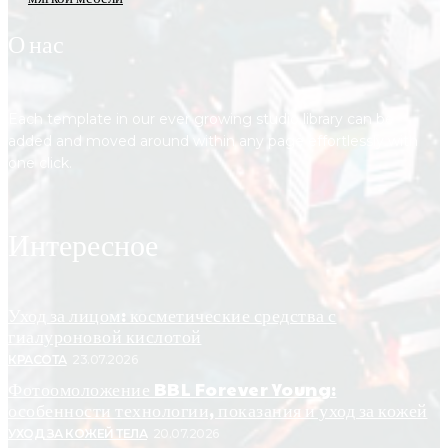
О нас
Each template in our ever growing studio library can be
added and moved around within any page effortlessly with
one click.
Интересное
Уход за лицом: косметические средства с
гиалуроновой кислотой
КРАСОТА
23.07.2026
Фотоомоложение BBL Forever Young:
особенности технологии, показания и уход за кожей
УХОД ЗА КОЖЕЙ ТЕЛА
20.07.2026