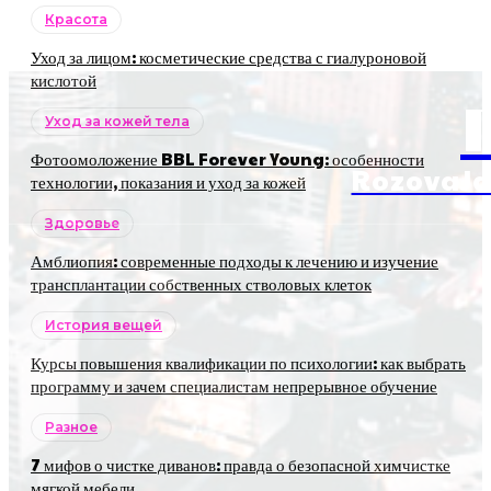
Красота
Уход за лицом: косметические средства с гиалуроновой
кислотой
Уход за кожей тела
Фотоомоложение BBL Forever Young: особенности
RozovaJa
технологии, показания и уход за кожей
Здоровье
Амблиопия: современные подходы к лечению и изучение
трансплантации собственных стволовых клеток
История вещей
Курсы повышения квалификации по психологии: как выбрать
программу и зачем специалистам непрерывное обучение
Разное
7 мифов о чистке диванов: правда о безопасной химчистке
мягкой мебели