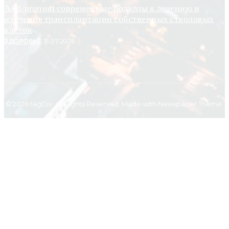
Амблиопия: современные подходы к лечению и
изучение трансплантации собственных стволовых
клеток
ЗДОРОВЬЕ
15.07.2026
© 2026 tagDiv. All Rights Reserved. Made with Newspaper Theme.