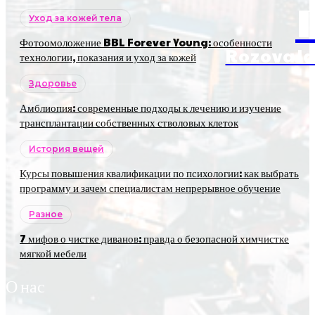
Уход за кожей тела
Фотоомоложение BBL Forever Young: особенности
RozovaJa
технологии, показания и уход за кожей
Здоровье
Амблиопия: современные подходы к лечению и изучение
трансплантации собственных стволовых клеток
История вещей
Курсы повышения квалификации по психологии: как выбрать
программу и зачем специалистам непрерывное обучение
Разное
7 мифов о чистке диванов: правда о безопасной химчистке
мягкой мебели
О нас