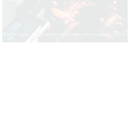
© 2026 tagDiv. All Rights Reserved. Made with Newspaper Theme.