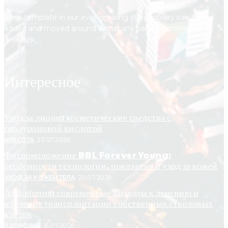
Each template in our ever growing studio library can be
added and moved around within any page effortlessly with
one click.
Интересное
Уход за лицом: косметические средства с
гиалуроновой кислотой
КРАСОТА
23.07.2026
Фотоомоложение BBL Forever Young:
особенности технологии, показания и уход за кожей
УХОД ЗА КОЖЕЙ ТЕЛА
20.07.2026
Амблиопия: современные подходы к лечению и
изучение трансплантации собственных стволовых
клеток
ЗДОРОВЬЕ
15.07.2026