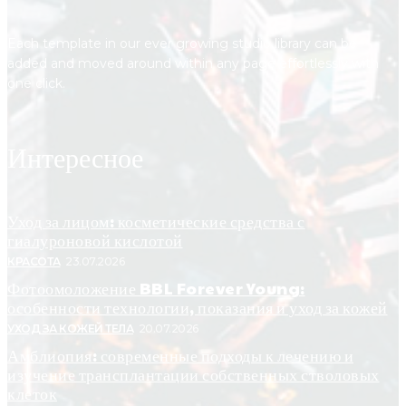
Each template in our ever growing studio library can be
added and moved around within any page effortlessly with
one click.
Интересное
Уход за лицом: косметические средства с
гиалуроновой кислотой
КРАСОТА
23.07.2026
Фотоомоложение BBL Forever Young:
особенности технологии, показания и уход за кожей
УХОД ЗА КОЖЕЙ ТЕЛА
20.07.2026
Амблиопия: современные подходы к лечению и
изучение трансплантации собственных стволовых
клеток