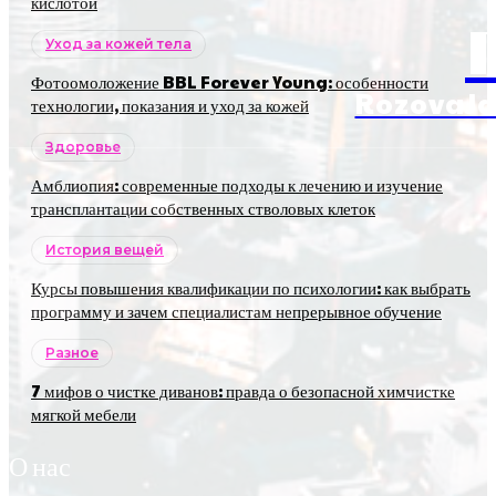
кислотой
Уход за кожей тела
Фотоомоложение BBL Forever Young: особенности
RozovaJa
технологии, показания и уход за кожей
Здоровье
Амблиопия: современные подходы к лечению и изучение
трансплантации собственных стволовых клеток
История вещей
Курсы повышения квалификации по психологии: как выбрать
программу и зачем специалистам непрерывное обучение
Разное
7 мифов о чистке диванов: правда о безопасной химчистке
мягкой мебели
О нас