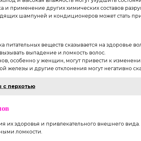
 холод и высокая влажность могут ухудшить состоян
 и применение других химических составов разруш
дящих шампуней и кондиционеров может стать при
а питательных веществ сказывается на здоровье вол
ызывать выпадение и ломкость волос.
в, особенно у женщин, могут привести к изменени
 железы и другие отклонения могут негативно сказ
 с перхотью
нов
я их здоровья и привлекательного внешнего вида. 
ными ломкости.