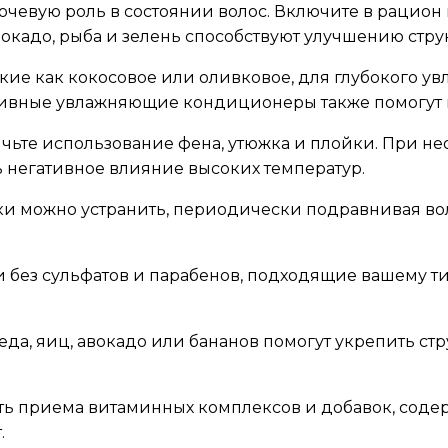
чевую роль в состоянии волос. Включите в рацион пр
окадо, рыба и зелень способствуют улучшению стру
кие как кокосовое или оливковое, для глубокого у
ктивные увлажняющие кондиционеры также помогут
чьте использование фена, утюжка и плойки. При н
 негативное влияние высоких температур.
 можно устранить, периодически подравнивая воло
без сульфатов и парабенов, подходящие вашему тип
а, яиц, авокадо или бананов помогут укрепить стру
ь приема витаминных комплексов и добавок, содер
.