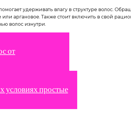
могает удерживать влагу в структуре волос. Обра
е или аргановое. Также стоит включить в свой рацио
ью волос изнутри.
с от
х условиях простые