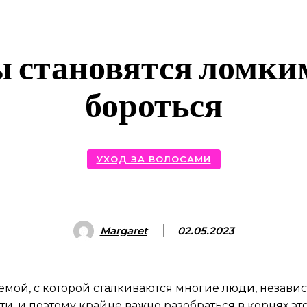
 становятся ломким
бороться
УХОД ЗА ВОЛОСАМИ
Margaret
02.05.2023
мой, с которой сталкиваются многие люди, независи
и, и поэтому крайне важно разобраться в корнях э