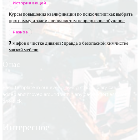
История вещей
Курсы повышения квалификации по психологии: как выбрать
программу и зачем специалистам непрерывное обучение
Разное
7 мифов о чистке диванов: правда о безопасной химчистке
мягкой мебели
О нас
Each template in our ever growing studio library can be
added and moved around within any page effortlessly with
one click.
Интересное