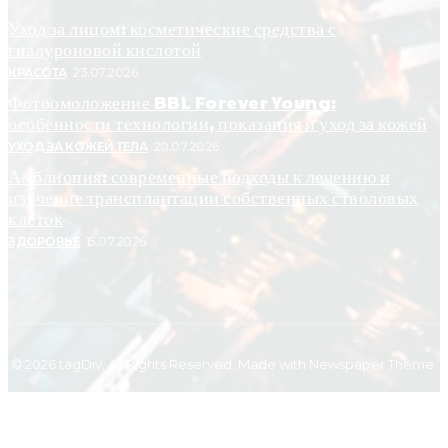
Уход за лицом: косметические средства с
гиалуроновой кислотой
КРАСОТА
23.07.2026
Фотоомоложение BBL Forever Young:
особенности технологии, показания и уход за кожей
УХОД ЗА КОЖЕЙ ТЕЛА
20.07.2026
Амблиопия: современные подходы к лечению и
изучение трансплантации собственных стволовых
клеток
ЗДОРОВЬЕ
15.07.2026
© 2026 tagDiv. All Rights Reserved. Made with Newspaper Theme.