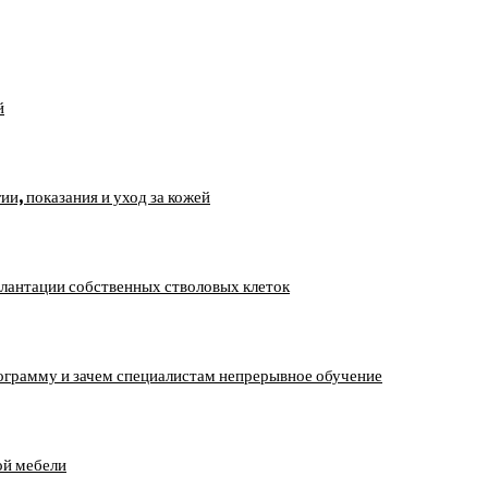
й
, показания и уход за кожей
лантации собственных стволовых клеток
ограмму и зачем специалистам непрерывное обучение
ой мебели