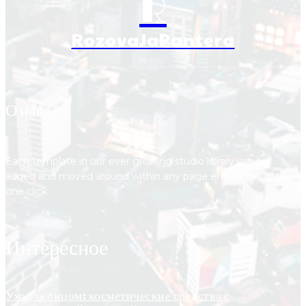
R
RozovaJaPantera
О нас
Each template in our ever growing studio library can be
added and moved around within any page effortlessly with
one click.
Интересное
Уход за лицом: косметические средства с