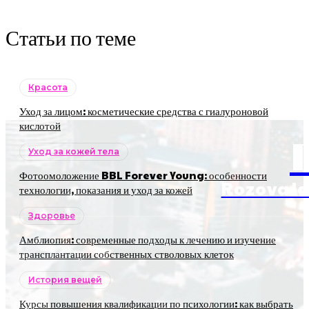
Статьи по теме
Красота
Уход за лицом: косметические средства с гиалуроновой
кислотой
Уход за кожей тела
Фотоомоложение BBL Forever Young: особенности
RozovaJa
технологии, показания и уход за кожей
Здоровье
Амблиопия: современные подходы к лечению и изучение
трансплантации собственных стволовых клеток
История вещей
Курсы повышения квалификации по психологии: как выбрать