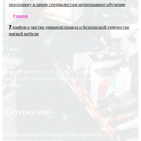
программу и зачем специалистам непрерывное обучение
Разное
7 мифов о чистке диванов: правда о безопасной химчистке
мягкой мебели
О нас
Each template in our ever growing studio library can be
added and moved around within any page effortlessly with
one click.
Интересное
Уход за лицом: косметические средства с
гиалуроновой кислотой