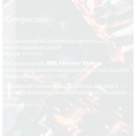
Интересное
Уход за лицом: косметические средства с
гиалуроновой кислотой
КРАСОТА
23.07.2026
Фотоомоложение BBL Forever Young:
особенности технологии, показания и уход за кожей
УХОД ЗА КОЖЕЙ ТЕЛА
20.07.2026
Амблиопия: современные подходы к лечению и
изучение трансплантации собственных стволовых
клеток
ЗДОРОВЬЕ
15.07.2026