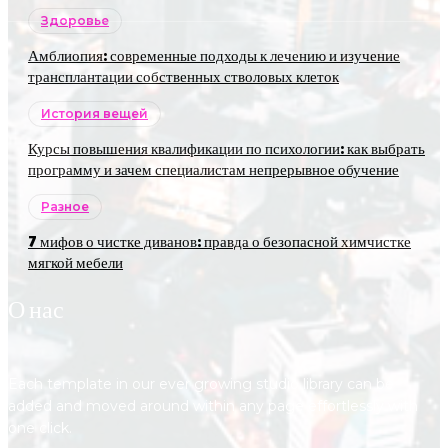
Здоровье
Амблиопия: современные подходы к лечению и изучение
трансплантации собственных стволовых клеток
История вещей
Курсы повышения квалификации по психологии: как выбрать
программу и зачем специалистам непрерывное обучение
Разное
7 мифов о чистке диванов: правда о безопасной химчистке
мягкой мебели
О нас
Each template in our ever growing studio library can be
added and moved around within any page effortlessly with
one click.