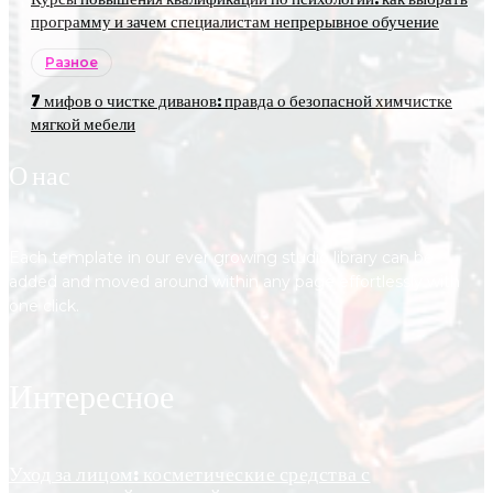
программу и зачем специалистам непрерывное обучение
Разное
7 мифов о чистке диванов: правда о безопасной химчистке
мягкой мебели
О нас
Each template in our ever growing studio library can be
added and moved around within any page effortlessly with
one click.
Интересное
Уход за лицом: косметические средства с