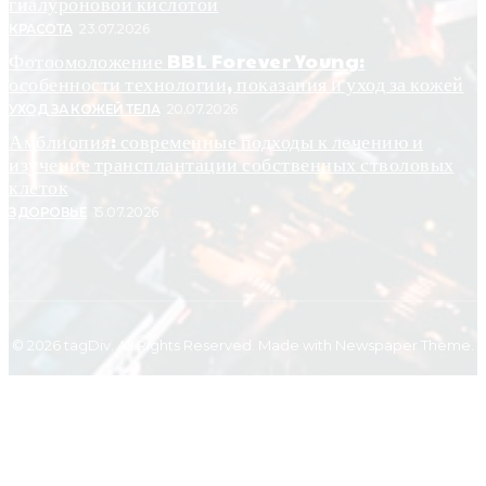
гиалуроновой кислотой
КРАСОТА
23.07.2026
Фотоомоложение BBL Forever Young:
особенности технологии, показания и уход за кожей
УХОД ЗА КОЖЕЙ ТЕЛА
20.07.2026
Амблиопия: современные подходы к лечению и
изучение трансплантации собственных стволовых
клеток
ЗДОРОВЬЕ
15.07.2026
© 2026 tagDiv. All Rights Reserved. Made with Newspaper Theme.