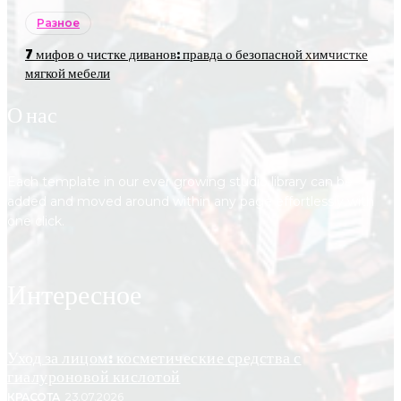
Разное
7 мифов о чистке диванов: правда о безопасной химчистке
мягкой мебели
О нас
Each template in our ever growing studio library can be
added and moved around within any page effortlessly with
one click.
Интересное
Уход за лицом: косметические средства с
гиалуроновой кислотой
КРАСОТА
23.07.2026