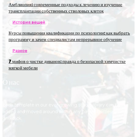
Амблиопия: современные подходы к лечению и изучение
трансплантации собственных стволовых клеток
История вещей
Курсы повышения квалификации по психологии: как выбрать
программу и зачем специалистам непрерывное обучение
Разное
7 мифов о чистке диванов: правда о безопасной химчистке
мягкой мебели
О нас
Each template in our ever growing studio library can be
added and moved around within any page effortlessly with
one click.