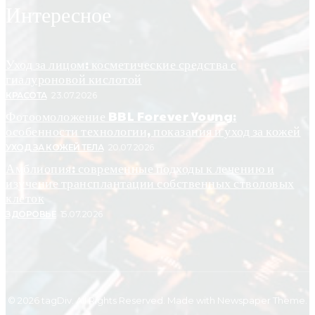
Интересное
Уход за лицом: косметические средства с
гиалуроновой кислотой
КРАСОТА
23.07.2026
Фотоомоложение BBL Forever Young:
особенности технологии, показания и уход за кожей
УХОД ЗА КОЖЕЙ ТЕЛА
20.07.2026
Амблиопия: современные подходы к лечению и
изучение трансплантации собственных стволовых
клеток
ЗДОРОВЬЕ
15.07.2026
© 2026 tagDiv. All Rights Reserved. Made with Newspaper Theme.