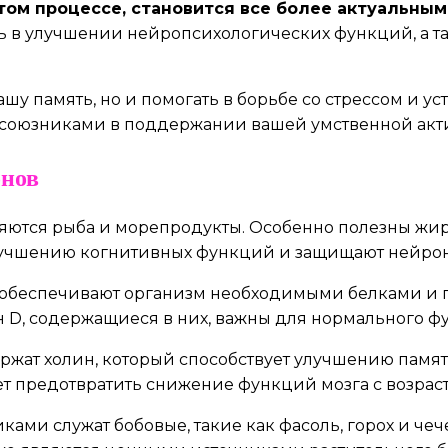
этом процессе, становится все более актуальным
 в улучшении нейропсихологических функций, а та
у память, но и помогать в борьбе со стрессом и ус
и союзниками в поддержании вашей умственной акт
онов
яются рыба и морепродукты. Особенно полезны жирн
улучшению когнитивных функций и защищают нейро
же обеспечивают организм необходимыми белками и
н D, содержащиеся в них, важны для нормального 
жат холин, который способствует улучшению памяти
т предотвратить снижение функций мозга с возраст
ми служат бобовые, такие как фасоль, горох и чече