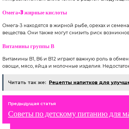
Омега-3 жирные кислоты
Омега-3 находятся в жирной рыбе, орехах и семен
вещества. Они также могут снизить риск возникн
Витамины группы В
Витамины B1, B6 и B12 играют важную роль в обме
овощи, мясо, яйца и молочные изделия. Недостат
Читать так же:
Рецепты напитков для улучш
Предыдущая статья
Советы по детскому питанию для м