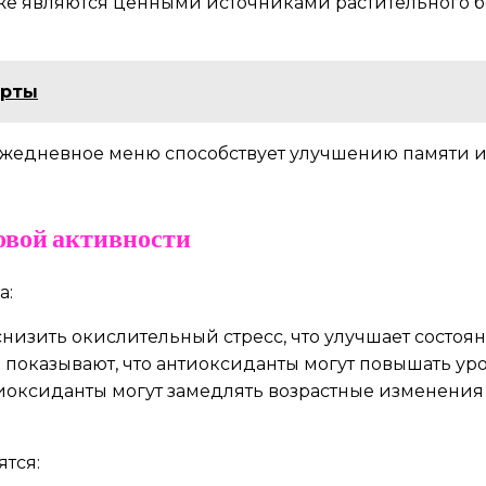
же являются ценными источниками растительного б
урты
жедневное меню способствует улучшению памяти и 
овой активности
а:
изить окислительный стресс, что улучшает состоян
показывают, что антиоксиданты могут повышать ур
оксиданты могут замедлять возрастные изменения в
ятся: