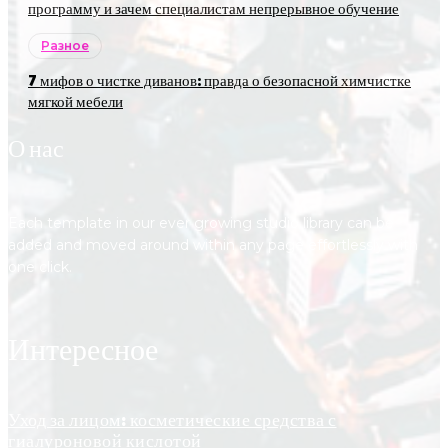
программу и зачем специалистам непрерывное обучение
Разное
7 мифов о чистке диванов: правда о безопасной химчистке
мягкой мебели
О нас
Each template in our ever growing studio library can be
added and moved around within any page effortlessly with
one click.
Интересное
Уход за лицом: косметические средства с
гиалуроновой кислотой