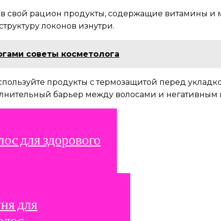
е в свой рацион продукты, содержащие витамины и
структуру локонов изнутри.
ногами советы косметолога
Используйте продукты с термозащитой перед уклад
олнительный барьер между волосами и негативным 
лос для здорового
ня для
олос