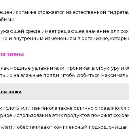
щениях также отражается на естественной гидратац
абыми.
ружающей среде имеет решающее значение для сох
но и внутренним изменениям в организме, которые
ля зимы
ют как мощные увлажнители, проникая в структуру и
ть их на влажные пряди, чтобы добиться максималь
для кожи
ислоты или пантенола также отлично справляются 
ярное использование этих продуктов поможет сохр
ами обеспечивают комплексный подход, очищая и