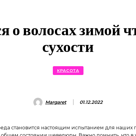
я о волосах зимой 
сухости
КРАСОТА
Margaret
01.12.2022
реда становится настоящим испытанием для наших пр
 общем состоянии шевелюры. Важно помнить, что в у