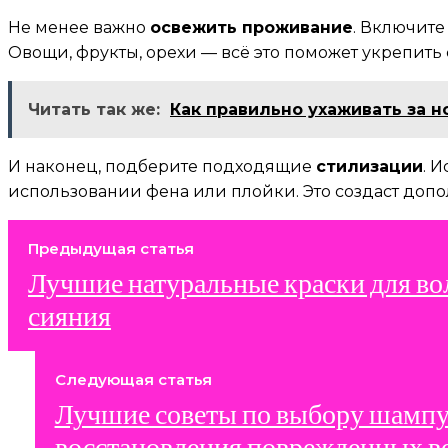
Не менее важно
освежить проживание
. Включит
Овощи, фрукты, орехи — всё это поможет укрепить 
Читать так же:
Как правильно ухаживать за 
И наконец, подберите подходящие
стилизации
. 
использовании фена или плойки. Это создаст доп
Предыдущая статья
Лучшие натуральные краски для во
сияния
Следующая статья
Лучшие советы по выбору шампу
восстановления поврежденных в