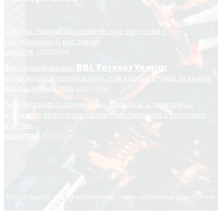
Уход за лицом: косметические средства с
гиалуроновой кислотой
КРАСОТА
23.07.2026
Фотоомоложение BBL Forever Young:
особенности технологии, показания и уход за кожей
УХОД ЗА КОЖЕЙ ТЕЛА
20.07.2026
Амблиопия: современные подходы к лечению и
изучение трансплантации собственных стволовых
клеток
ЗДОРОВЬЕ
15.07.2026
© 2026 tagDiv. All Rights Reserved. Made with Newspaper Theme.