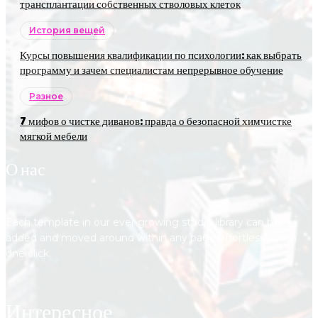
трансплантации собственных стволовых клеток
История вещей
Курсы повышения квалификации по психологии: как выбрать
программу и зачем специалистам непрерывное обучение
Разное
7 мифов о чистке диванов: правда о безопасной химчистке
мягкой мебели
О нас
Each template in our ever growing studio library can be
added and moved around within any page effortlessly with
one click.
Интересное