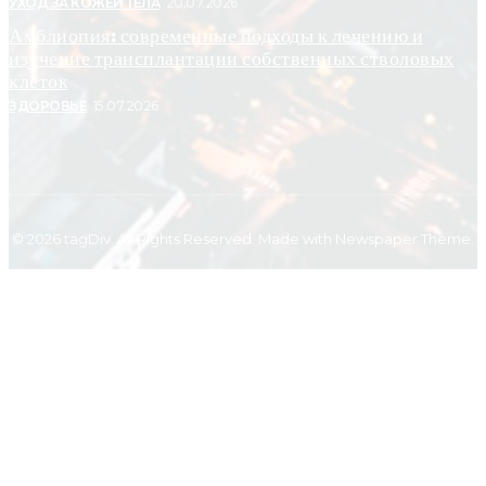
УХОД ЗА КОЖЕЙ ТЕЛА
20.07.2026
Амблиопия: современные подходы к лечению и
изучение трансплантации собственных стволовых
клеток
ЗДОРОВЬЕ
15.07.2026
© 2026 tagDiv. All Rights Reserved. Made with Newspaper Theme.