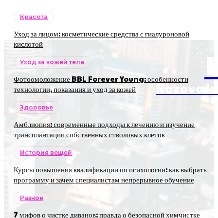
Красота
Уход за лицом: косметические средства с гиалуроновой
кислотой
Уход за кожей тела
Фотоомоложение BBL Forever Young: особенности
RozovaJa
технологии, показания и уход за кожей
Здоровье
Амблиопия: современные подходы к лечению и изучение
трансплантации собственных стволовых клеток
История вещей
Курсы повышения квалификации по психологии: как выбрать
программу и зачем специалистам непрерывное обучение
Разное
7 мифов о чистке диванов: правда о безопасной химчистке