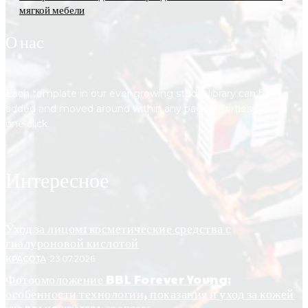
мягкой мебели
О нас
Each template in our ever growing studio library can be
added and moved around within any page effortlessly with
one click.
Интересное
Уход за лицом: косметические средства с
гиалуроновой кислотой
КРАСОТА
23.07.2026
Фотоомоложение BBL Forever Young:
особенности технологии, показания и уход за кожей