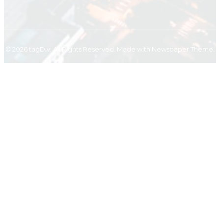
© 2026 tagDiv. All Rights Reserved. Made with Newspaper Theme.