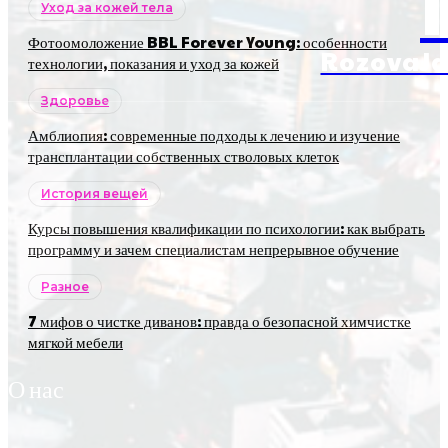
Уход за кожей тела
Фотоомоложение BBL Forever Young: особенности
RozovaJa
технологии, показания и уход за кожей
Здоровье
Амблиопия: современные подходы к лечению и изучение
трансплантации собственных стволовых клеток
История вещей
Курсы повышения квалификации по психологии: как выбрать
программу и зачем специалистам непрерывное обучение
Разное
7 мифов о чистке диванов: правда о безопасной химчистке
мягкой мебели
О нас