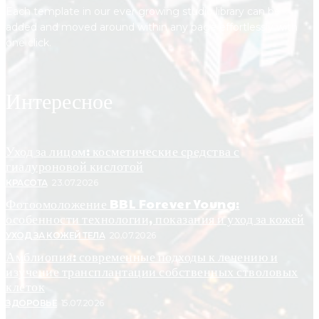
Each template in our ever growing studio library can be
added and moved around within any page effortlessly with
one click.
Интересное
Уход за лицом: косметические средства с
гиалуроновой кислотой
КРАСОТА
23.07.2026
Фотоомоложение BBL Forever Young:
особенности технологии, показания и уход за кожей
УХОД ЗА КОЖЕЙ ТЕЛА
20.07.2026
Амблиопия: современные подходы к лечению и
изучение трансплантации собственных стволовых
клеток
ЗДОРОВЬЕ
15.07.2026