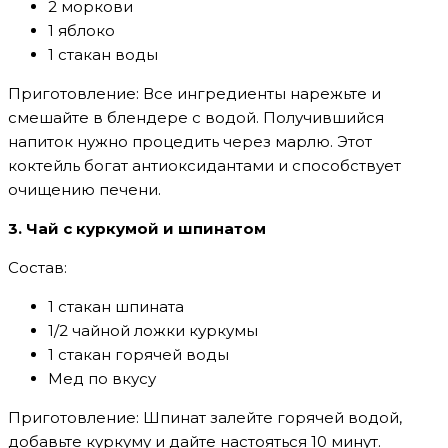
2 моркови
1 яблоко
1 стакан воды
Приготовление: Все ингредиенты нарежьте и
смешайте в блендере с водой. Получившийся
напиток нужно процедить через марлю. Этот
коктейль богат антиоксидантами и способствует
очищению печени.
3. Чай с куркумой и шпинатом
Состав:
1 стакан шпината
1/2 чайной ложки куркумы
1 стакан горячей воды
Мед по вкусу
Приготовление: Шпинат залейте горячей водой,
добавьте куркуму и дайте настояться 10 минут.