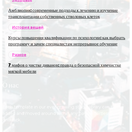
Амблиопия: современные подходы к лечению и изучение
трансплантации собственных стволовых клеток
История вещей
Курсы повышения квалификации по психологии: как выбрать
программу и зачем специалистам непрерывное обучение
Разное
7 мифов о чистке диванов: правда о безопасной химчистке
мягкой мебели
О нас
Each template in our ever growing studio library can be
added and moved around within any page effortlessly with
one click.