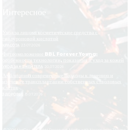
Интересное
Уход за лицом: косметические средства с
гиалуроновой кислотой
КРАСОТА
23.07.2026
Фотоомоложение BBL Forever Young:
особенности технологии, показания и уход за кожей
УХОД ЗА КОЖЕЙ ТЕЛА
20.07.2026
Амблиопия: современные подходы к лечению и
изучение трансплантации собственных стволовых
клеток
ЗДОРОВЬЕ
15.07.2026
© 2026 tagDiv. All Rights Reserved. Made with Newspaper Theme.