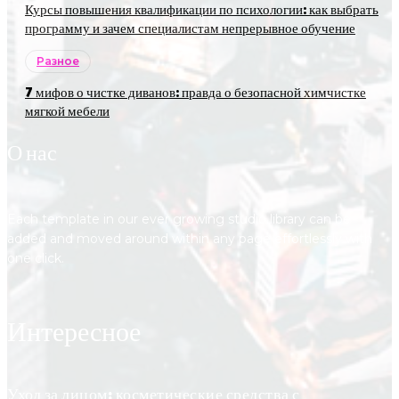
Курсы повышения квалификации по психологии: как выбрать
программу и зачем специалистам непрерывное обучение
Разное
7 мифов о чистке диванов: правда о безопасной химчистке
мягкой мебели
О нас
Each template in our ever growing studio library can be
added and moved around within any page effortlessly with
one click.
Интересное
Уход за лицом: косметические средства с