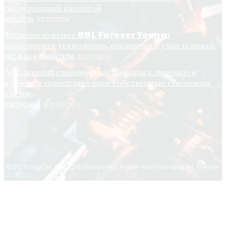
гиалуроновой кислотой
КРАСОТА
23.07.2026
Фотоомоложение BBL Forever Young:
особенности технологии, показания и уход за кожей
УХОД ЗА КОЖЕЙ ТЕЛА
20.07.2026
Амблиопия: современные подходы к лечению и
изучение трансплантации собственных стволовых
клеток
ЗДОРОВЬЕ
15.07.2026
© 2026 tagDiv. All Rights Reserved. Made with Newspaper Theme.