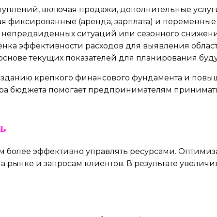
туплений, включая продажи, дополнительные услуг
чая фиксированные (аренда, зарплата) и переменные
й непредвиденных ситуаций или сезонного снижени
нка эффективности расходов для выявления облас
 основе текущих показателей для планирования буд
озданию крепкого финансового фундамента и повыш
тура бюджета помогает предпринимателям принимат
ль
м более эффективно управлять ресурсами. Оптимиз
 рынке и запросам клиентов. В результате увеличи