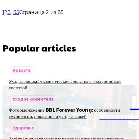
1
2
3
...
35
Страница 2 из 35
Popular articles
Красота
Уход за лицом: косметические средства с гиалуроновой
кислотой
Уход за кожей тела
Фотоомоложение BBL Forever Young: особенности
RozovaJa
технологии, показания и уход за кожей
Здоровье
Амблиопия: современные подходы к лечению и изучение