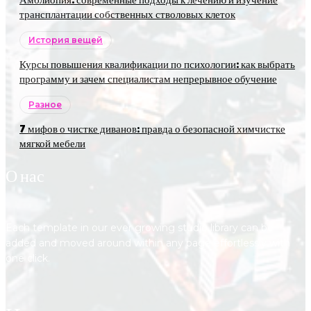
трансплантации собственных стволовых клеток
История вещей
Курсы повышения квалификации по психологии: как выбрать
программу и зачем специалистам непрерывное обучение
Разное
7 мифов о чистке диванов: правда о безопасной химчистке
мягкой мебели
О нас
Each template in our ever growing studio library can be
added and moved around within any page effortlessly with
one click.