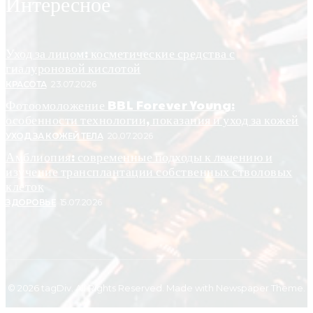
Интересное
Уход за лицом: косметические средства с
гиалуроновой кислотой
КРАСОТА
23.07.2026
Фотоомоложение BBL Forever Young:
особенности технологии, показания и уход за кожей
УХОД ЗА КОЖЕЙ ТЕЛА
20.07.2026
Амблиопия: современные подходы к лечению и
изучение трансплантации собственных стволовых
клеток
ЗДОРОВЬЕ
15.07.2026
© 2026 tagDiv. All Rights Reserved. Made with Newspaper Theme.