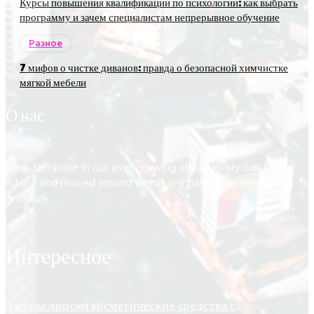
Курсы повышения квалификации по психологии: как выбрать
программу и зачем специалистам непрерывное обучение
Разное
7 мифов о чистке диванов: правда о безопасной химчистке
мягкой мебели
О нас
Each template in our ever growing studio library can be
added and moved around within any page effortlessly with
one click.
Интересное
Уход за лицом: косметические средства с