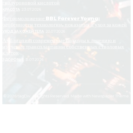
гиалуроновой кислотой
КРАСОТА
23.07.2026
Фотоомоложение BBL Forever Young:
особенности технологии, показания и уход за кожей
УХОД ЗА КОЖЕЙ ТЕЛА
20.07.2026
Амблиопия: современные подходы к лечению и
изучение трансплантации собственных стволовых
клеток
ЗДОРОВЬЕ
15.07.2026
© 2026 tagDiv. All Rights Reserved. Made with Newspaper Theme.