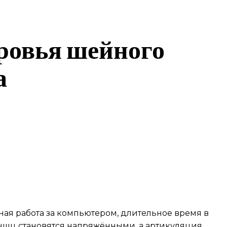
ровья шейного
а
ная работа за компьютером, длительное время в
ышц становятся напряжёнными, а артикуляция