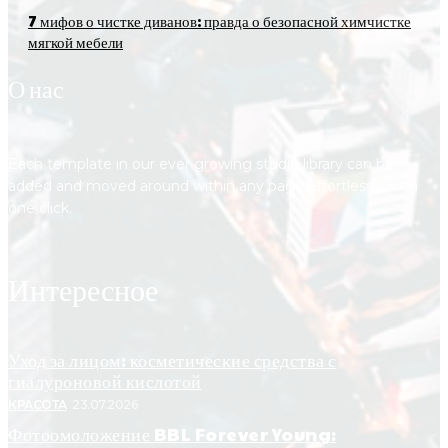
7 мифов о чистке диванов: правда о безопасной химчистке
мягкой мебели
О нас
Each template in our ever growing studio library can be
added and moved around within any page effortlessly with
one click.
Интересное
Уход за лицом: косметические средства с
гиалуроновой кислотой
КРАСОТА
23.07.2026
Фотоомоложение BBL Forever Young: