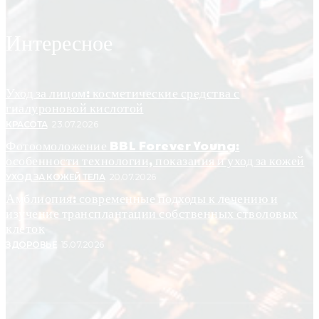
Интересное
Уход за лицом: косметические средства с
гиалуроновой кислотой
КРАСОТА
23.07.2026
Фотоомоложение BBL Forever Young:
особенности технологии, показания и уход за кожей
УХОД ЗА КОЖЕЙ ТЕЛА
20.07.2026
Амблиопия: современные подходы к лечению и
изучение трансплантации собственных стволовых
клеток
ЗДОРОВЬЕ
15.07.2026