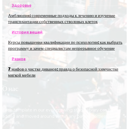
Здоровье
Амблиопия: современные подходы к лечению и изучение
трансплантации собственных стволовых клеток
История вещей
Курсы повышения квалификации по психологии: как выбрать
программу и зачем специалистам непрерывное обучение
Разное
7 мифов о чистке диванов: правда о безопасной химчистке
мягкой мебели
О нас
Each template in our ever growing studio library can be
added and moved around within any page effortlessly with
one click.