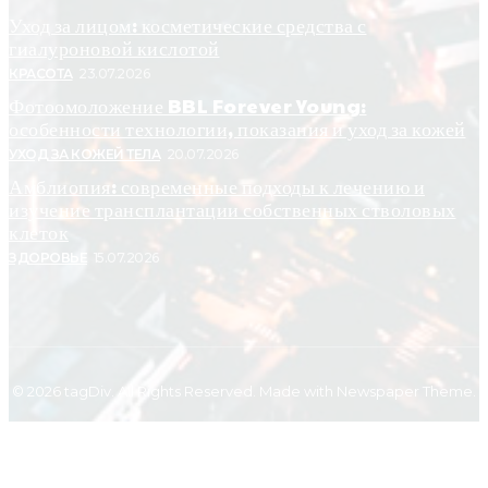
Уход за лицом: косметические средства с
гиалуроновой кислотой
КРАСОТА
23.07.2026
Фотоомоложение BBL Forever Young:
особенности технологии, показания и уход за кожей
УХОД ЗА КОЖЕЙ ТЕЛА
20.07.2026
Амблиопия: современные подходы к лечению и
изучение трансплантации собственных стволовых
клеток
ЗДОРОВЬЕ
15.07.2026
© 2026 tagDiv. All Rights Reserved. Made with Newspaper Theme.