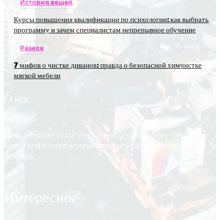
История вещей
Курсы повышения квалификации по психологии: как выбрать
программу и зачем специалистам непрерывное обучение
Разное
7 мифов о чистке диванов: правда о безопасной химчистке
мягкой мебели
О нас
Each template in our ever growing studio library can be
added and moved around within any page effortlessly with
one click.
Интересное