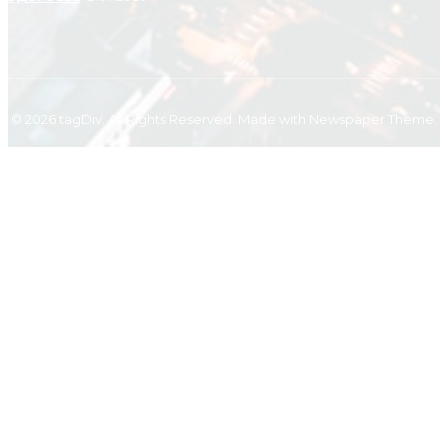
© 2026 tagDiv. All Rights Reserved. Made with Newspaper Theme.