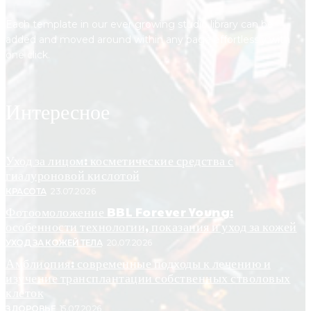
Each template in our ever growing studio library can be
added and moved around within any page effortlessly with
one click.
Интересное
Уход за лицом: косметические средства с
гиалуроновой кислотой
КРАСОТА
23.07.2026
Фотоомоложение BBL Forever Young:
особенности технологии, показания и уход за кожей
УХОД ЗА КОЖЕЙ ТЕЛА
20.07.2026
Амблиопия: современные подходы к лечению и
изучение трансплантации собственных стволовых
клеток
ЗДОРОВЬЕ
15.07.2026