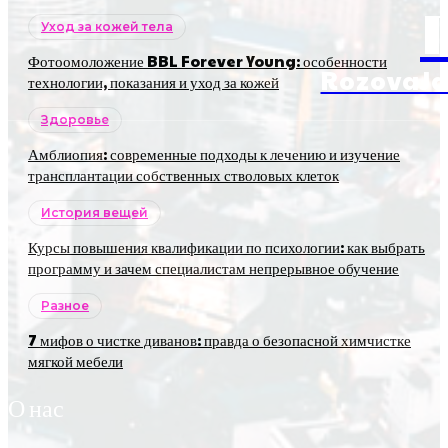
Уход за кожей тела
Фотоомоложение BBL Forever Young: особенности
RozovaJa
технологии, показания и уход за кожей
Здоровье
Амблиопия: современные подходы к лечению и изучение
трансплантации собственных стволовых клеток
История вещей
Курсы повышения квалификации по психологии: как выбрать
программу и зачем специалистам непрерывное обучение
Разное
7 мифов о чистке диванов: правда о безопасной химчистке
мягкой мебели
О нас