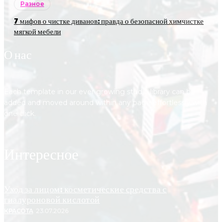
Разное
7 мифов о чистке диванов: правда о безопасной химчистке
мягкой мебели
О нас
Each template in our ever growing studio library can be
added and moved around within any page effortlessly with
one click.
Интересное
Уход за лицом: косметические средства с
гиалуроновой кислотой
КРАСОТА
23.07.2026