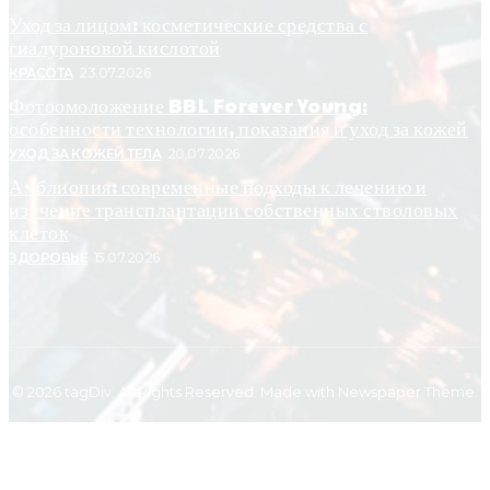
Уход за лицом: косметические средства с
гиалуроновой кислотой
КРАСОТА
23.07.2026
Фотоомоложение BBL Forever Young:
особенности технологии, показания и уход за кожей
УХОД ЗА КОЖЕЙ ТЕЛА
20.07.2026
Амблиопия: современные подходы к лечению и
изучение трансплантации собственных стволовых
клеток
ЗДОРОВЬЕ
15.07.2026
© 2026 tagDiv. All Rights Reserved. Made with Newspaper Theme.