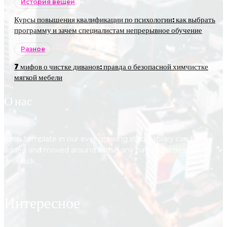
История вещей
Курсы повышения квалификации по психологии: как выбрать
программу и зачем специалистам непрерывное обучение
Разное
7 мифов о чистке диванов: правда о безопасной химчистке
мягкой мебели
О нас
Each template in our ever growing studio library can be
added and moved around within any page effortlessly with
one click.
Интересное