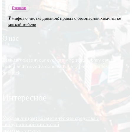
Разное
7 мифов о чистке диванов: правда о безопасной химчистке
мягкой мебели
О нас
Each template in our ever growing studio library can be
added and moved around within any page effortlessly with
one click.
Интересное
Уход за лицом: косметические средства с
гиалуроновой кислотой
КРАСОТА
23.07.2026