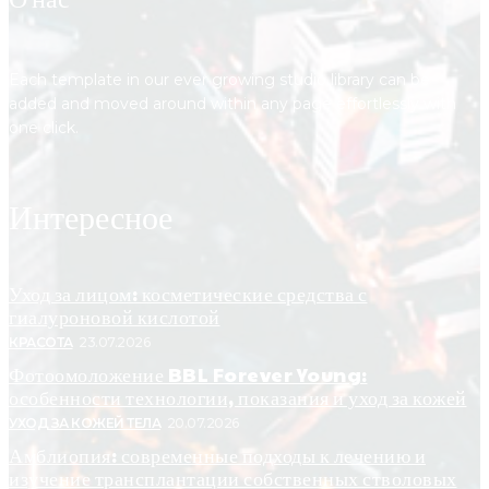
Each template in our ever growing studio library can be
added and moved around within any page effortlessly with
one click.
Интересное
Уход за лицом: косметические средства с
гиалуроновой кислотой
КРАСОТА
23.07.2026
Фотоомоложение BBL Forever Young:
особенности технологии, показания и уход за кожей
УХОД ЗА КОЖЕЙ ТЕЛА
20.07.2026
Амблиопия: современные подходы к лечению и
изучение трансплантации собственных стволовых