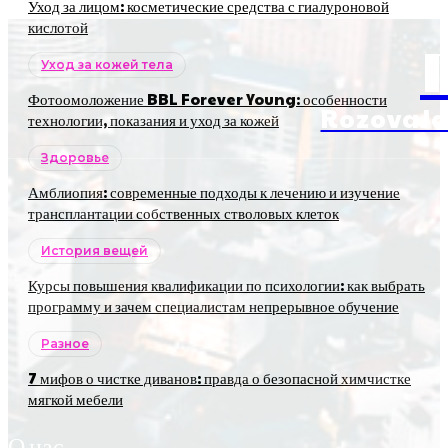
Уход за лицом: косметические средства с гиалуроновой
кислотой
Уход за кожей тела
Фотоомоложение BBL Forever Young: особенности
RozovaJa
технологии, показания и уход за кожей
Здоровье
Амблиопия: современные подходы к лечению и изучение
трансплантации собственных стволовых клеток
История вещей
Курсы повышения квалификации по психологии: как выбрать
программу и зачем специалистам непрерывное обучение
Разное
7 мифов о чистке диванов: правда о безопасной химчистке
мягкой мебели
О нас