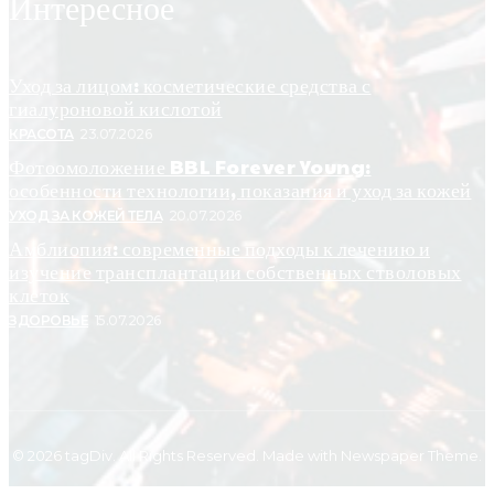
Интересное
Уход за лицом: косметические средства с
гиалуроновой кислотой
КРАСОТА
23.07.2026
Фотоомоложение BBL Forever Young:
особенности технологии, показания и уход за кожей
УХОД ЗА КОЖЕЙ ТЕЛА
20.07.2026
Амблиопия: современные подходы к лечению и
изучение трансплантации собственных стволовых
клеток
ЗДОРОВЬЕ
15.07.2026
© 2026 tagDiv. All Rights Reserved. Made with Newspaper Theme.