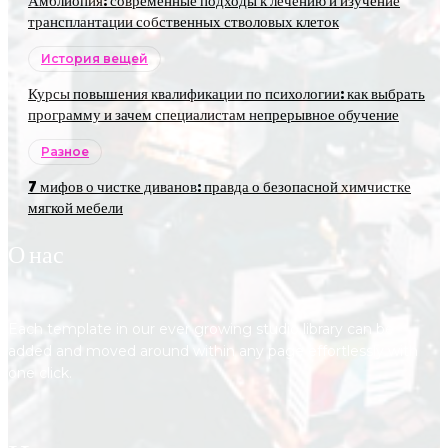
трансплантации собственных стволовых клеток
История вещей
Курсы повышения квалификации по психологии: как выбрать
программу и зачем специалистам непрерывное обучение
Разное
7 мифов о чистке диванов: правда о безопасной химчистке
мягкой мебели
О нас
Each template in our ever growing studio library can be
added and moved around within any page effortlessly with
one click.