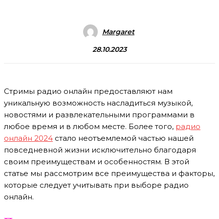
Margaret
28.10.2023
Стримы радио онлайн предоставляют нам
уникальную возможность насладиться музыкой,
новостями и развлекательными программами в
любое время и в любом месте. Более того,
радио
онлайн 2024
стало неотъемлемой частью нашей
повседневной жизни исключительно благодаря
своим преимуществам и особенностям. В этой
статье мы рассмотрим все преимущества и факторы,
которые следует учитывать при выборе радио
онлайн.