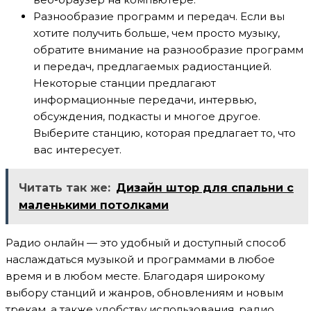
Разнообразие программ и передач. Если вы
хотите получить больше, чем просто музыку,
обратите внимание на разнообразие программ
и передач, предлагаемых радиостанцией.
Некоторые станции предлагают
информационные передачи, интервью,
обсуждения, подкасты и многое другое.
Выберите станцию, которая предлагает то, что
вас интересует.
Читать так же:
Дизайн штор для спальни с
маленькими потолками
Радио онлайн — это удобный и доступный способ
наслаждаться музыкой и программами в любое
время и в любом месте. Благодаря широкому
выбору станций и жанров, обновлениям и новым
трекам, а также удобству использования, радио