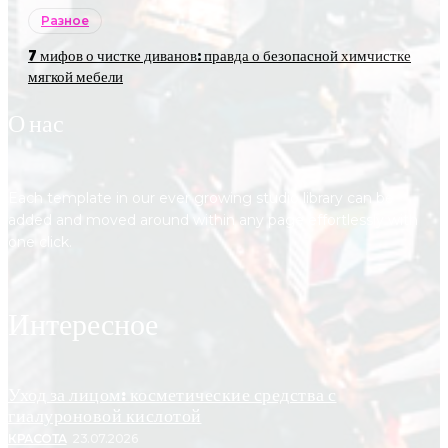
Разное
7 мифов о чистке диванов: правда о безопасной химчистке
мягкой мебели
О нас
Each template in our ever growing studio library can be
added and moved around within any page effortlessly with
one click.
Интересное
Уход за лицом: косметические средства с
гиалуроновой кислотой
КРАСОТА
23.07.2026