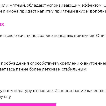
 или мятный, обладают успокаивающим эффектом. О
ли лимона придаст напитку приятный вкус и дополн
ых
ь в свою жизнь несколько полезных привычек. Они 
 пробуждения способствует укреплению внутреннег
ает засыпание более лёгким и стабильным.
ую температуру в спальне. Использование качестве
у сну.