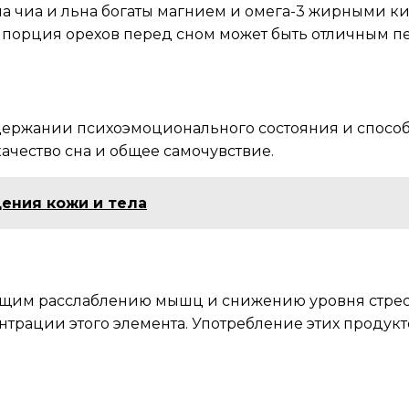
ена чиа и льна богаты магнием и омега-3 жирными к
порция орехов перед сном может быть отличным п
держании психоэмоционального состояния и спосо
ачество сна и общее самочувствие.
ения кожи и тела
щим расслаблению мышц и снижению уровня стресс
трации этого элемента. Употребление этих продукто