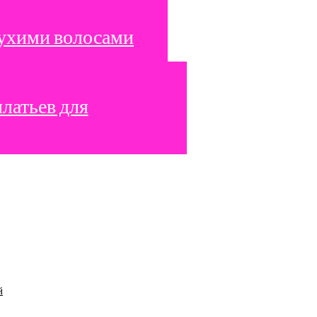
сухими волосами
латьев для
й