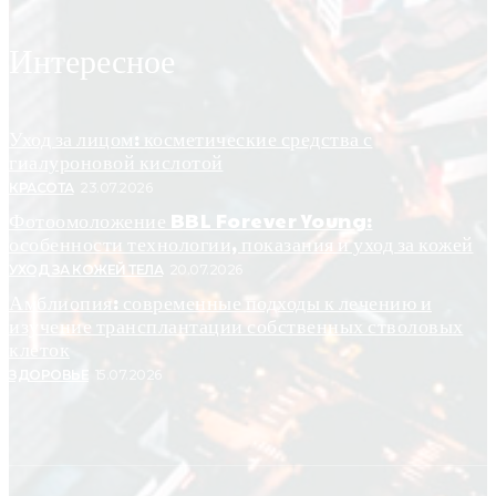
Интересное
Уход за лицом: косметические средства с
гиалуроновой кислотой
КРАСОТА
23.07.2026
Фотоомоложение BBL Forever Young:
особенности технологии, показания и уход за кожей
УХОД ЗА КОЖЕЙ ТЕЛА
20.07.2026
Амблиопия: современные подходы к лечению и
изучение трансплантации собственных стволовых
клеток
ЗДОРОВЬЕ
15.07.2026