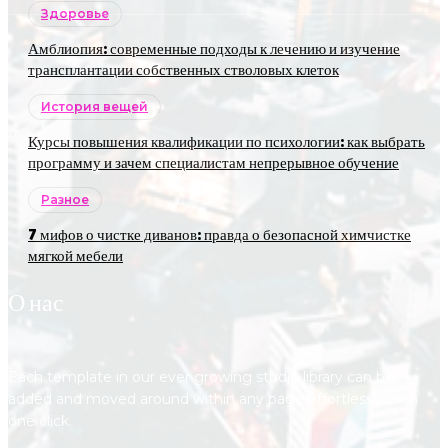
Здоровье
Амблиопия: современные подходы к лечению и изучение
трансплантации собственных стволовых клеток
История вещей
Курсы повышения квалификации по психологии: как выбрать
программу и зачем специалистам непрерывное обучение
Разное
7 мифов о чистке диванов: правда о безопасной химчистке
мягкой мебели
О нас
Each template in our ever growing studio library can be
added and moved around within any page effortlessly with
one click.