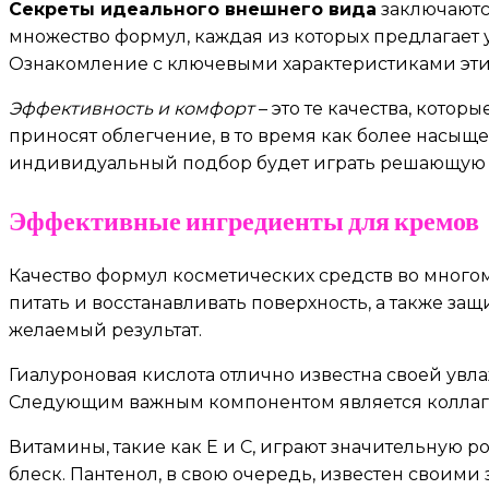
Секреты идеального внешнего вида
заключаютс
множество формул, каждая из которых предлагает 
Ознакомление с ключевыми характеристиками этих
Эффективность и комфорт
– это те качества, кото
приносят облегчение, в то время как более насы
индивидуальный подбор будет играть решающую р
Эффективные ингредиенты для кремов
Качество формул косметических средств во много
питать и восстанавливать поверхность, а также з
желаемый результат.
Гиалуроновая кислота отлично известна своей увл
Следующим важным компонентом является коллаген
Витамины, такие как Е и С, играют значительную 
блеск. Пантенол, в свою очередь, известен свои