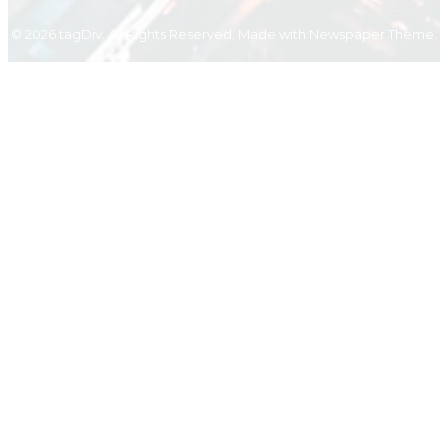
© 2026 tagDiv. All Rights Reserved. Made with Newspaper Theme.