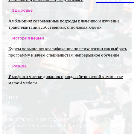
Здоровье
Амблиопия: современные подходы к лечению и изучение
трансплантации собственных стволовых клеток
История вещей
Курсы повышения квалификации по психологии: как выбрать
программу и зачем специалистам непрерывное обучение
Разное
7 мифов о чистке диванов: правда о безопасной химчистке
мягкой мебели
О нас
Each template in our ever growing studio library can be
added and moved around within any page effortlessly with
one click.