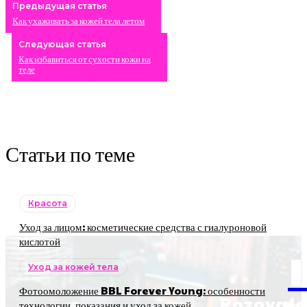
Предыдущая статья
Как ухаживать за кожей тела летом
Следующая статья
Как избавиться от сухости кожи на
теле
Статьи по теме
Красота
Уход за лицом: косметические средства с гиалуроновой
кислотой
Уход за кожей тела
Фотоомоложение BBL Forever Young: особенности
RozovaJa
технологии, показания и уход за кожей