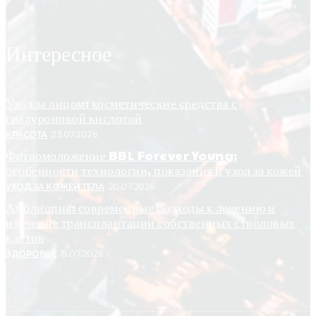
Интересное
Уход за лицом: косметические средства с
гиалуроновой кислотой
КРАСОТА
23.07.2026
Фотоомоложение BBL Forever Young:
особенности технологии, показания и уход за кожей
УХОД ЗА КОЖЕЙ ТЕЛА
20.07.2026
Амблиопия: современные подходы к лечению и
изучение трансплантации собственных стволовых
клеток
ЗДОРОВЬЕ
15.07.2026