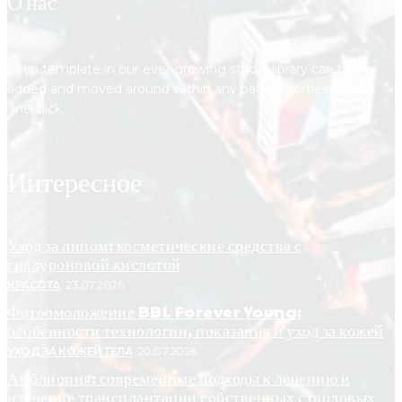
О нас
Each template in our ever growing studio library can be
added and moved around within any page effortlessly with
one click.
Интересное
Уход за лицом: косметические средства с
гиалуроновой кислотой
КРАСОТА
23.07.2026
Фотоомоложение BBL Forever Young:
особенности технологии, показания и уход за кожей
УХОД ЗА КОЖЕЙ ТЕЛА
20.07.2026
Амблиопия: современные подходы к лечению и
изучение трансплантации собственных стволовых