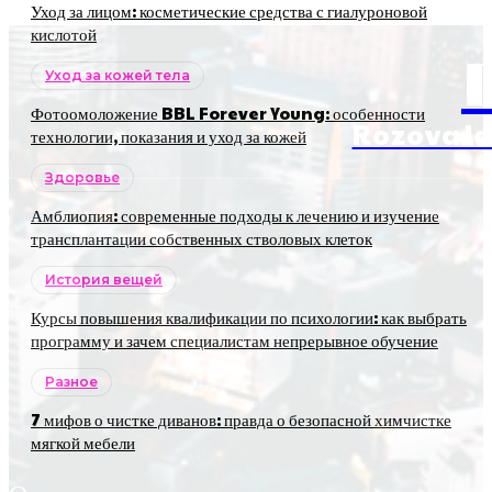
Уход за лицом: косметические средства с гиалуроновой
кислотой
Уход за кожей тела
Фотоомоложение BBL Forever Young: особенности
RozovaJa
технологии, показания и уход за кожей
Здоровье
Амблиопия: современные подходы к лечению и изучение
трансплантации собственных стволовых клеток
История вещей
Курсы повышения квалификации по психологии: как выбрать
программу и зачем специалистам непрерывное обучение
Разное
7 мифов о чистке диванов: правда о безопасной химчистке
мягкой мебели