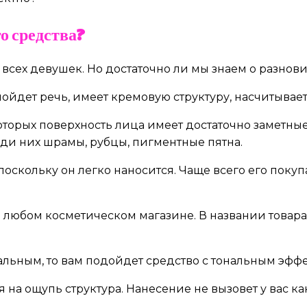
о средства?
 всех девушек. Но достаточно ли мы знаем о разнов
м пойдет речь, имеет кремовую структуру, насчитыва
оторых поверхность лица имеет достаточно заметные
еди них шрамы, рубцы, пигментные пятна.
скольку он легко наносится. Чаще всего его покуп
 любом косметическом магазине. В названии товар
альным, то вам подойдет средство с тональным эффе
я на ощупь структура. Нанесение не вызовет у вас к