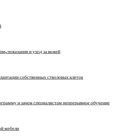
й
, показания и уход за кожей
лантации собственных стволовых клеток
ограмму и зачем специалистам непрерывное обучение
ой мебели