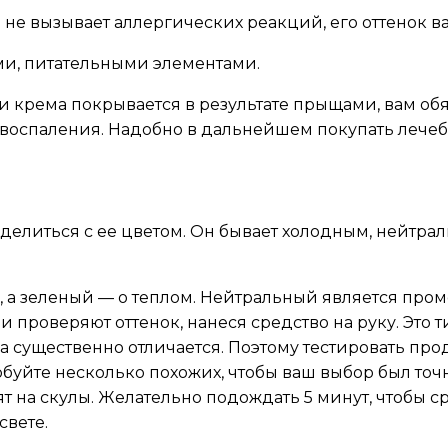
 не вызывает аллергических реакций, его оттенок в
ми, питательными элементами.
 крема покрывается в результате прыщами, вам обя
 ее воспаления. Надобно в дальнейшем покупать леч
пределиться с ее цветом. Он бывает холодным, нейтр
е, а зеленый — о теплом. Нейтральный является про
ли проверяют оттенок, нанеся средство на руку. Это
ца существенно отличается. Поэтому тестировать прод
обуйте несколько похожих, чтобы ваш выбор был то
ят на скулы. Желательно подождать 5 минут, чтобы 
свете.